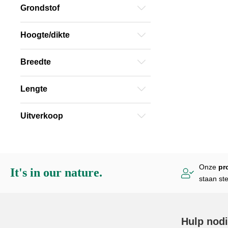
Buisfolie
Grondstof
Kleven zonder
Krimpfolie
Banner
Hoogte/dikte
Seal- & Krim
Papier
Gegoten
Breedte
Lengte
Uitverkoop
Onze
pr
It's in our nature.
staan st
Hulp nod