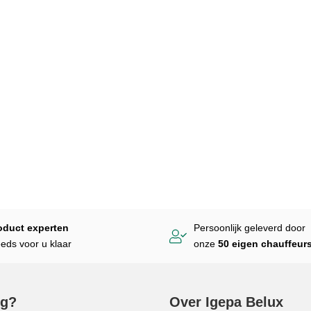
Omsnoeringsmachines
 lijm
Ringwikkelaars
pmachines
oduct experten
Persoonlijk geleverd door
eeds voor u klaar
onze
50 eigen chauffeur
ig?
Over Igepa Belux