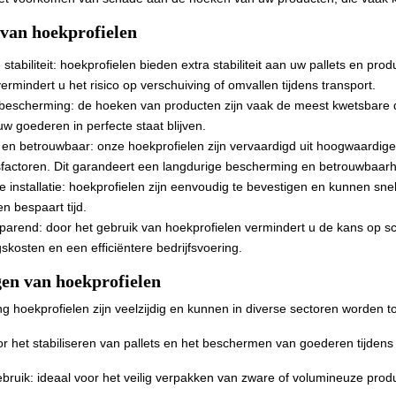
Omsnoeringsmachines
 lijm
van hoekprofielen
Ringwikkelaars
pmachines
tabiliteit: h
oekprofielen bieden extra stabiliteit aan uw pallets en pro
ermindert u het risico op verschuiving of omvallen tijdens transport.
 bescherming: d
e hoeken van producten zijn vaak de meest kwetsbare 
w goederen in perfecte staat blijven.
en betrouwbaar: o
nze hoekprofielen zijn vervaardigd uit hoogwaardige
actoren. Dit garandeert een langdurige bescherming en betrouwbaarhe
installatie: h
oekprofielen zijn eenvoudig te bevestigen en kunnen sne
 en bespaart tijd.
parend: d
oor het gebruik van hoekprofielen vermindert u de kans op s
skosten en een efficiëntere bedrijfsvoering.
en van hoekprofielen
 hoekprofielen zijn veelzijdig en kunnen in diverse sectoren worden t
oor het stabiliseren van pallets en het beschermen van goederen tijdens 
gebruik: ideaal voor het veilig verpakken van zware of volumineuze prod