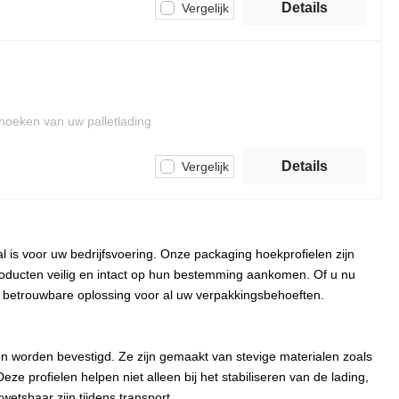
Klikkaders
Pak- & Werktafels
Details
Vergelijk
Printer Supplies
Plaatsteunen
Afrol- & snijtoestellen
Digital Print Supplies
Pop-up
Kartonperforator
Pop-up - toebehoren
Anti-vermoeidsheidsmatten
Roll-up
hoeken van uw palletlading
Ecologie-Verpakken/Verzenden
Stoepborden
Details
Vergelijk
Toonbanken
Ecologie-Opvullen/Beschermen
Vlaggen
Ecologie-Palletstabilisatie/Transport
Vlaggen - toebehoren
Lichtkasten
l is voor uw bedrijfsvoering. Onze packaging hoekprofielen zijn
Ergonomie
oducten veilig en intact op hun bestemming aankomen. Of u nu
een betrouwbare oplossing voor al uw verpakkingsbehoeften.
Tools & accessoires
Appliceren
Snijden
achines
en worden bevestigd. Ze zijn gemaakt van stevige materialen zoals
e profielen helpen niet alleen bij het stabiliseren van de lading,
Reinigen
tsbaar zijn tijdens transport.