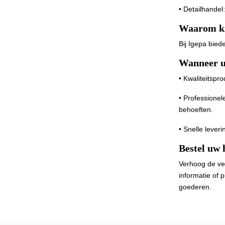
• Detailhande
Waarom ki
Bij Igepa bied
Wanneer u 
• Kwaliteitspr
• Professionel
behoeften.
• Snelle leveri
Bestel uw 
Verhoog de ve
informatie of 
goederen.