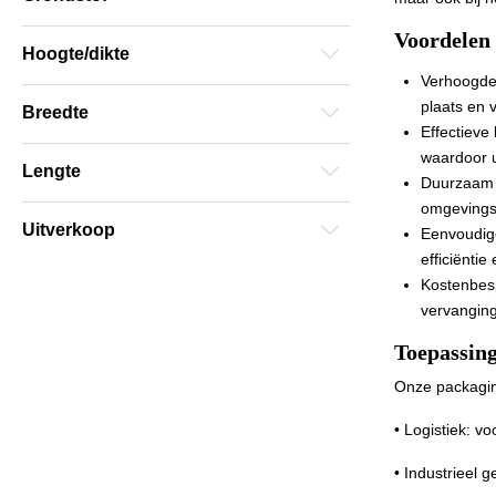
Buisfolie
Kleven zonder
Voordelen 
Krimpfolie
Hoogte/dikte
Banner
Seal- & krim
Verhoogde s
Papier
plaats en v
Breedte
Gegoten
Effectieve
waardoor u
Lengte
Duurzaam 
omgevingsf
Uitverkoop
Eenvoudige 
efficiëntie
Kostenbes
vervanging
Toepassing
Onze packaging
• Logistiek: v
• Industrieel 