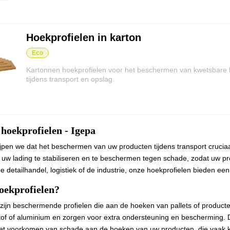
Press - Antismetpoeder
Waterbased inkjet
hol
machines
Polypropyleen
Toebehoren
band
Recyclageoplossingen
Press - Poetsmaterialen
Hoekprofielen in karton
Palletstabilisatie/Transport-
n
Karton
Poetsdoeken
Beschermen/Omsnoeren
Eco
n
HPL
Handreinigers
berdoeken
Krimphoezen
Kartonnen hoekprofielen voor het beschermen van kwetsbare 
Acrylaat
el transfert
tijdens transport en opslag.
en
schermen-Papier
Afdekvellen
Press - Afwerking
Polyester
 Rubberdoeken
papier
Hoekprofielen
Lijmen
fdruk
Polystyreen
len
Omsnoeringsband
Perforeerlijnen
Polycarbonaat
platen en Lakdoeken
tmedia
hoekprofielen - Igepa
Toebehoren
Nietdraad
Compact PVC
Antislippapier
ijpen we dat het beschermen van uw producten tijdens transport cruciaa
Snijlijst
uw lading te stabiliseren en te beschermen tegen schade, zodat uw pr
Kartonnen bladen
 de detailhandel, logistiek of de industrie, onze hoekprofielen bieden 
ymeer
Voorgevormde paletten
schermen-Folie
oekprofielen?
ussens
Palletstabilisatie/Transport-M
zijn beschermende profielen die aan de hoeken van pallets of product
tof of aluminium en zorgen voor extra ondersteuning en bescherming. Dez
Robot/Palletwikkelaars
et voorkomen van schade aan de hoeken van uw producten, die vaak kwe