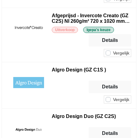
Afgeprijsd - Invercote Creato (GZ
C2S) NI 260g/m² 720 x 1020 mm
LG 290 µ
Uitverkoop
Igepa's keuze
Details
Vergelijk
Algro Design (GZ C1S )
Details
Vergelijk
Algro Design Duo (GZ C2S)
Details