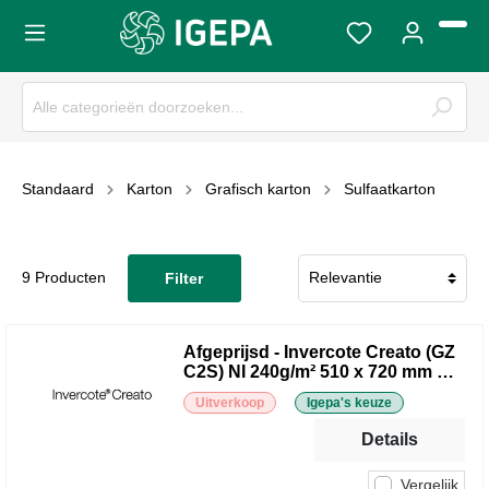
Standaard
Karton
Grafisch karton
Sulfaatkarton
9 Producten
Filter
Afgeprijsd - Invercote Creato (GZ
C2S) NI 240g/m² 510 x 720 mm SG
260 µ
Uitverkoop
Igepa's keuze
Details
Vergelijk