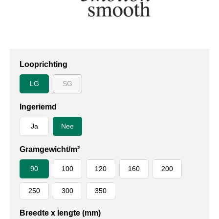
Looprichting
LG
SG
Ingeriemd
Ja
Nee
Gramgewicht/m²
90
100
120
160
200
250
300
350
Breedte x lengte (mm)