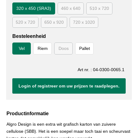
320 x 450 (SRA3)
460 x 640
510 x 720
520 x 720
650 x 920
720 x 1020
Besteleenheid
Vel
Riem
Doos
Pallet
Art nr. : 04-0300-0065.1
Login of registreer om uw prijzen te raadplegen.
Productinformatie
Algro Design is een extra wit grafisch karton van zuivere
cellulose (SBB). Het is een soepel maar toch taai en scheurvast