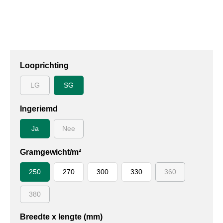
Looprichting
LG
SG
Ingeriemd
Ja
Nee
Gramgewicht/m²
250
270
300
330
360
380
Breedte x lengte (mm)