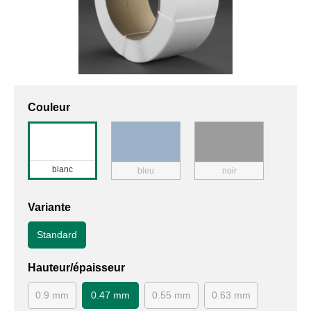
Couleur
blanc
bleu
noir
Variante
Standard
Hauteur/épaisseur
0.9 mm
0.47 mm
0.55 mm
0.63 mm