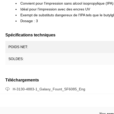
Convient pour l'impression sans alcool isopropylique (IPA)
Non adhésifs
Films thermor
Idéal pour l'impression avec des encres UV
Bâches
Systèmes de 
Exempt de substituts dangereux de l'IPA tels que le butylg
Papier
Dosage : 3
Coulé
Spécifications techniques
POIDS NET:
SOLDES:
Téléchargements
H-3130-4883-1_Galaxy_Fount_SF6085_Eng
Nos
exp