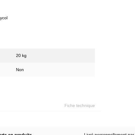
étractables
soudure & de rétraction
lycol
20 kg
Non
Fiche technique
erts en produits
Livré personnellement par