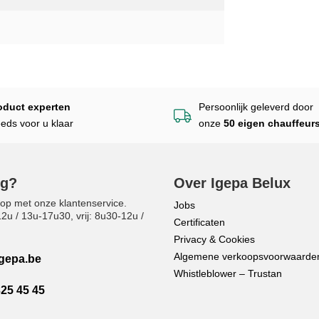
oduct experten
Persoonlijk geleverd door
eeds voor u klaar
onze
50 eigen chauffeur
ig?
Over Igepa Belux
op met onze klantenservice.
Jobs
u / 13u-17u30, vrij: 8u30-12u /
Certificaten
Privacy & Cookies
Algemene verkoopsvoorwaarde
gepa.be
Whistleblower – Trustan
325 45 45