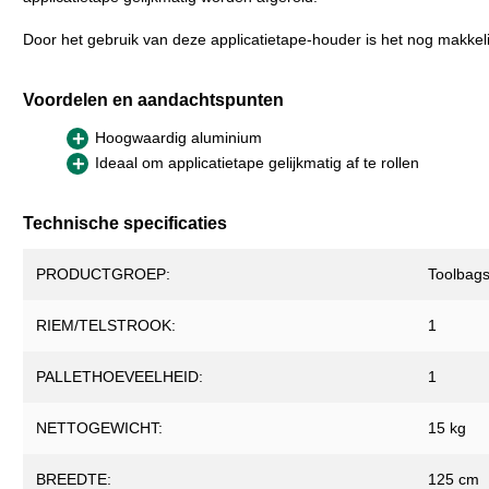
Buisfolie
Kleven zonder
Door het gebruik van deze applicatietape-houder is het nog makkeli
Krimpfolie
Banner
Seal- & Krim
Papier
Voordelen en aandachtspunten
Gegoten
Hoogwaardig aluminium
Ideaal om applicatietape gelijkmatig af te rollen
Technische specificaties
PRODUCTGROEP:
Toolbag
RIEM/TELSTROOK:
1
PALLETHOEVEELHEID:
1
NETTOGEWICHT:
15 kg
BREEDTE:
125 cm