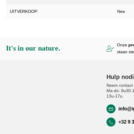
UITVERKOOP:
Nee
Onze
pr
It's in our nature.
staan st
Hulp nod
Neem contact 
Ma-do: 8u30-12
13u-17u.
info@i
+32 9 